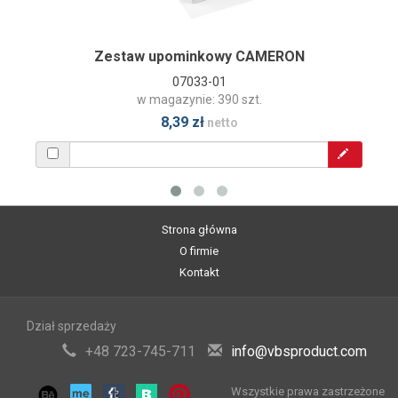
Zestaw upominkowy CAMERON
07033-01
w magazynie: 390 szt.
8,39 zł
netto
Strona główna
O firmie
Kontakt
Dział sprzedaży
+48 723-745-711
info@vbsproduct.com
Wszystkie prawa zastrzeżone