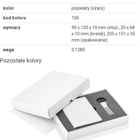
kolor
popielaty (szary)
kod koloru
106
wymiary
90 x 120 x 10 mm (etui) , 20 x 68
x 10 mm (brelok), 205 x 151 x 35
mm (opakowanie)
waga
0.1280
Pozostałe kolory