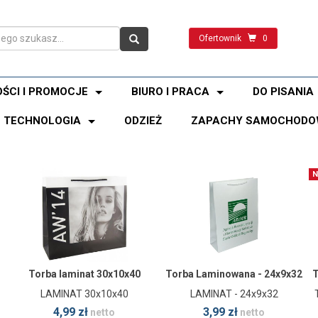
Ofertownik
0
ŚCI I PROMOCJE
BIURO I PRACA
DO PISANIA
TECHNOLOGIA
ODZIEŻ
ZAPACHY SAMOCHODO
N
Torba laminat 30x10x40
Torba Laminowana - 24x9x32
T
LAMINAT 30x10x40
LAMINAT - 24x9x32
4,99 zł
3,99 zł
netto
netto