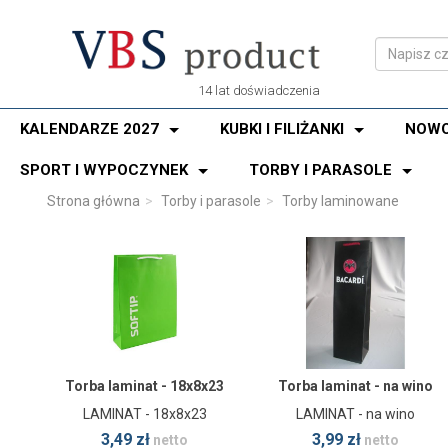
14 lat doświadczenia
KALENDARZE 2027
KUBKI I FILIŻANKI
NOWO
SPORT I WYPOCZYNEK
TORBY I PARASOLE
Strona główna
Torby i parasole
Torby laminowane
Torba laminat - 18x8x23
Torba laminat - na wino
LAMINAT - 18x8x23
LAMINAT - na wino
3,49 zł
3,99 zł
netto
netto