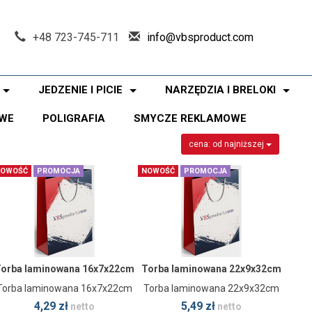
+48 723-745-711
info@vbsproduct.com
JEDZENIE I PICIE
NARZĘDZIA I BRELOKI
WE
POLIGRAFIA
SMYCZE REKLAMOWE
cena: od najniższej
OWOŚĆ
PROMOCJA
NOWOŚĆ
PROMOCJA
orba laminowana 16x7x22cm
Torba laminowana 22x9x32cm
Torba laminowana 16x7x22cm
Torba laminowana 22x9x32cm
4,29 zł
5,49 zł
netto
netto