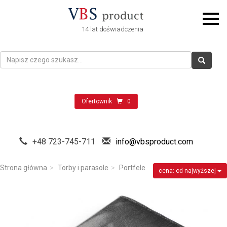
14 lat doświadczenia
Ofertownik
0
+48 723-745-711
info@vbsproduct.com
Strona główna
Torby i parasole
Portfele
cena: od najwyższej