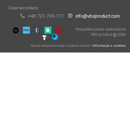
Dział sprzedaży
+48 723-745-711
info@vbsproduct.com
Wszystkie prawa zastrzeżone
VBS product
2026
Nasza witryna korzysta z plików cookie |
Informacja o cookies