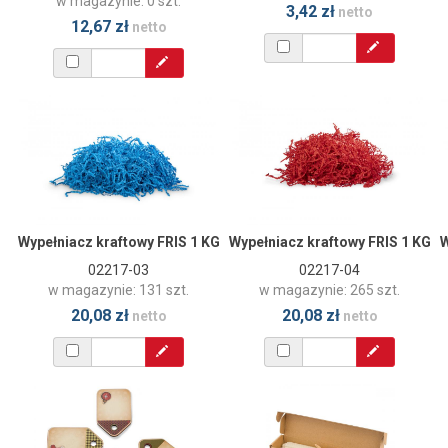
w magazynie: 0 szt.
3,42 zł
netto
12,67 zł
netto
Wypełniacz kraftowy FRIS 1 KG
Wypełniacz kraftowy FRIS 1 KG
W
02217-03
02217-04
w magazynie: 131 szt.
w magazynie: 265 szt.
20,08 zł
20,08 zł
netto
netto