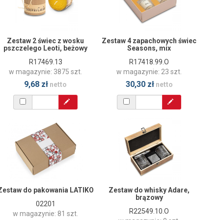
Zestaw 2 świec z wosku
Zestaw 4 zapachowych świec
pszczelego Leoti, beżowy
Seasons, mix
R17469.13
R17418.99.O
w magazynie: 3875 szt.
w magazynie: 23 szt.
9,68 zł
30,30 zł
netto
netto
Zestaw do pakowania LATIKO
Zestaw do whisky Adare,
brązowy
02201
R22549.10.O
w magazynie: 81 szt.