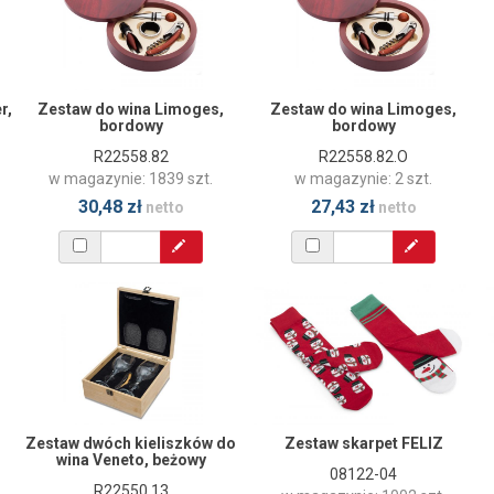
r,
Zestaw do wina Limoges,
Zestaw do wina Limoges,
bordowy
bordowy
R22558.82
R22558.82.O
w magazynie: 1839 szt.
w magazynie: 2 szt.
30,48 zł
27,43 zł
netto
netto
Zestaw dwóch kieliszków do
Zestaw skarpet FELIZ
wina Veneto, beżowy
08122-04
R22550.13