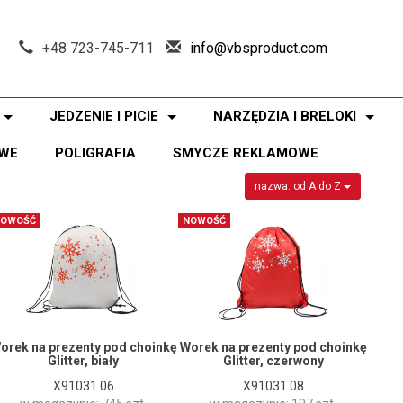
+48 723-745-711
info@vbsproduct.com
JEDZENIE I PICIE
NARZĘDZIA I BRELOKI
WE
POLIGRAFIA
SMYCZE REKLAMOWE
nazwa: od A do Z
OWOŚĆ
NOWOŚĆ
orek na prezenty pod choinkę
Worek na prezenty pod choinkę
Glitter, biały
Glitter, czerwony
X91031.06
X91031.08