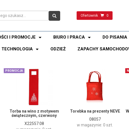
Ofertownik
0
ŚCI I PROMOCJE
BIURO I PRACA
DO PISANIA
TECHNOLOGIA
ODZIEŻ
ZAPACHY SAMOCHODO
PROMOCJA
N
Torba na wino z motywem
Torebka na prezenty NEVE
W
świątecznym, czerwony
08057
X22557.08
w magazynie: 0 szt.