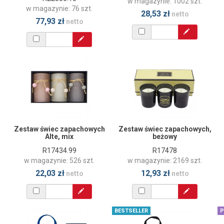
w magazynie: 1002 szt.
w magazynie: 76 szt.
28,53 zł
netto
77,93 zł
netto
Zestaw świec zapachowych
Zestaw świec zapachowych,
Alte, mix
beżowy
R17434.99
R17478
w magazynie: 526 szt.
w magazynie: 2169 szt.
22,03 zł
12,93 zł
netto
netto
BESTSELLER
P