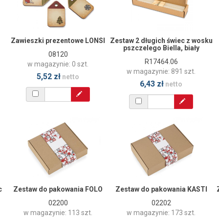
Zawieszki prezentowe LONSI
Zestaw 2 długich świec z wosku
pszczelego Biella, biały
08120
R17464.06
w magazynie: 0 szt.
w magazynie: 891 szt.
5,52 zł
netto
6,43 zł
netto
c
Zestaw do pakowania FOLO
Zestaw do pakowania KASTI
02200
02202
w magazynie: 113 szt.
w magazynie: 173 szt.