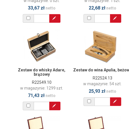
w magazynie: 0 szt.
w magazynie: 1 szt.
33,67 zł
22,68 zł
netto
netto
Zestaw do whisky Adare,
Zestaw do wina Apulia, beżo
brązowy
R22524.13
R22549.10
w magazynie: 54 szt.
w magazynie: 1299 szt.
25,93 zł
netto
71,43 zł
netto