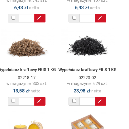
w magazynie: 745 szt.
w magazynie: 107 szt.
6,43 zł
6,43 zł
netto
netto
ypełniacz kraftowy FRIS 1 KG
Wypełniacz kraftowy FRIS 1 KG
02218-17
02220-02
w magazynie: 303 szt.
w magazynie: 629 szt.
13,58 zł
23,98 zł
netto
netto