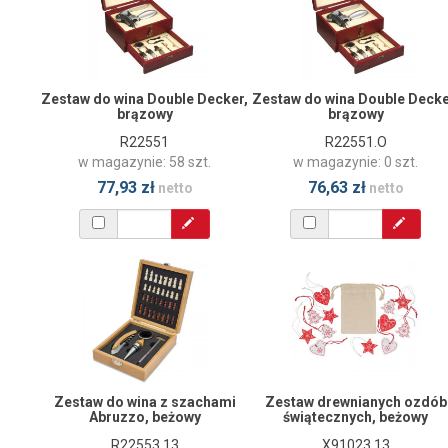
Zestaw do wina Double Decker,
Zestaw do wina Double Decke
brązowy
brązowy
R22551
R22551.O
w magazynie: 58 szt.
w magazynie: 0 szt.
77,93 zł
76,63 zł
netto
netto
Zestaw do wina z szachami
Zestaw drewnianych ozdób
Abruzzo, beżowy
świątecznych, beżowy
R22553.13
X91023.13