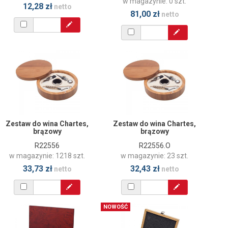
w magazynie: 0 szt.
12,28 zł
netto
81,00 zł
netto
Zestaw do wina Chartes,
Zestaw do wina Chartes,
brązowy
brązowy
R22556
R22556.O
w magazynie: 1218 szt.
w magazynie: 23 szt.
33,73 zł
32,43 zł
netto
netto
NOWOŚĆ