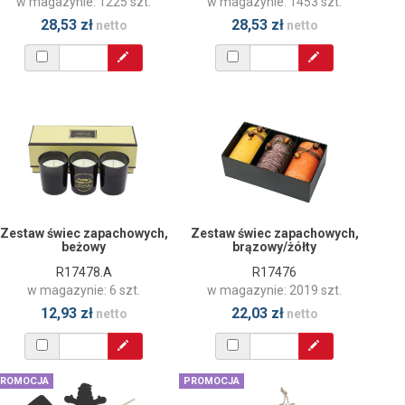
w magazynie: 1225 szt.
w magazynie: 1453 szt.
28,53 zł
28,53 zł
netto
netto
Zestaw świec zapachowych,
Zestaw świec zapachowych,
beżowy
brązowy/żółty
R17478.A
R17476
w magazynie: 6 szt.
w magazynie: 2019 szt.
12,93 zł
22,03 zł
netto
netto
ROMOCJA
PROMOCJA