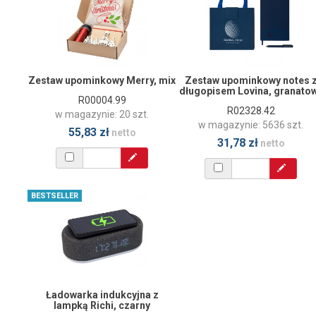
Zestaw upominkowy Merry, mix
Zestaw upominkowy notes 
długopisem Lovina, granato
R00004.99
R02328.42
w magazynie: 20 szt.
w magazynie: 5636 szt.
55,83 zł
netto
31,78 zł
netto
BESTSELLER
Ładowarka indukcyjna z
lampką Richi, czarny