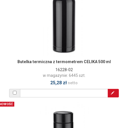
Butelka termiczna z termometrem CELIKA 500 ml
16228-02
w magazynie: 6445 szt.
25,28 zł
netto
NOWOŚĆ