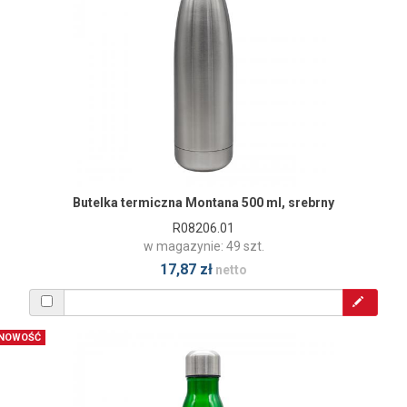
Butelka termiczna Montana 500 ml, srebrny
R08206.01
w magazynie: 49 szt.
17,87 zł
netto
NOWOŚĆ