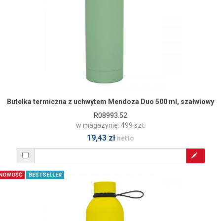
Butelka termiczna z uchwytem Mendoza Duo 500 ml, szałwiowy
R08993.52
w magazynie: 499 szt.
19,43 zł
netto
NOWOŚĆ
BESTSELLER