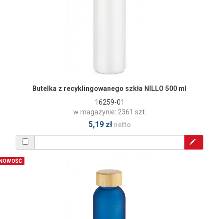
Butelka z recyklingowanego szkła NILLO 500 ml
16259-01
w magazynie: 2361 szt.
5,19 zł
netto
NOWOŚĆ