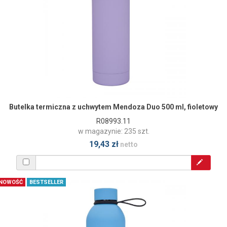
Butelka termiczna z uchwytem Mendoza Duo 500 ml, fioletowy
R08993.11
w magazynie: 235 szt.
19,43 zł
netto
NOWOŚĆ
BESTSELLER