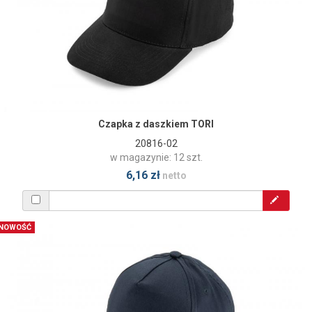
Czapka z daszkiem TORI
20816-02
w magazynie: 12 szt.
6,16 zł
netto
NOWOŚĆ