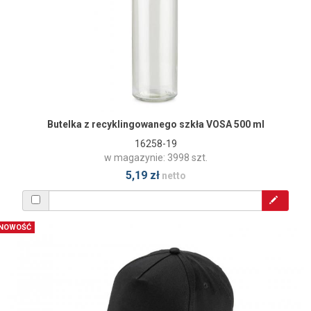
Butelka z recyklingowanego szkła VOSA 500 ml
16258-19
w magazynie: 3998 szt.
5,19 zł
netto
NOWOŚĆ