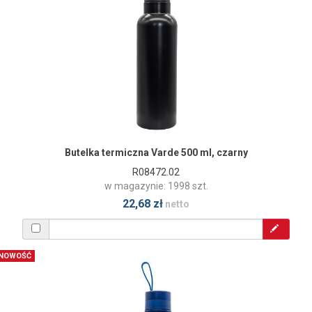
Butelka termiczna Varde 500 ml, czarny
R08472.02
w magazynie: 1998 szt.
22,68 zł
netto
NOWOŚĆ