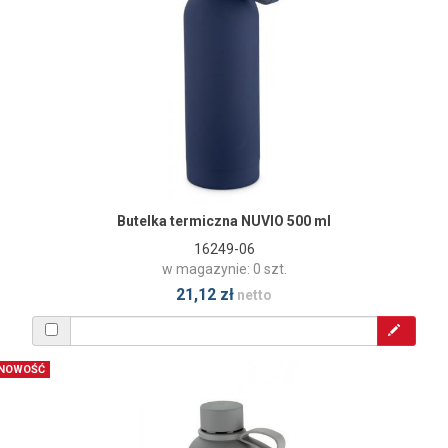
Butelka termiczna NUVIO 500 ml
16249-06
w magazynie: 0 szt.
21,12 zł
netto
NOWOŚĆ