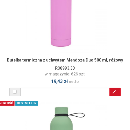
Butelka termiczna z uchwytem Mendoza Duo 500 ml, różowy
R08993.33
w magazynie: 626 szt.
19,43 zł
netto
NOWOŚĆ
BESTSELLER