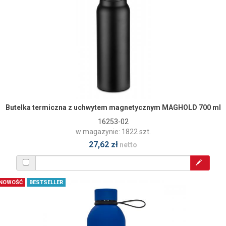
Butelka termiczna z uchwytem magnetycznym MAGHOLD 700 ml
16253-02
w magazynie: 1822 szt.
27,62 zł
netto
NOWOŚĆ
BESTSELLER