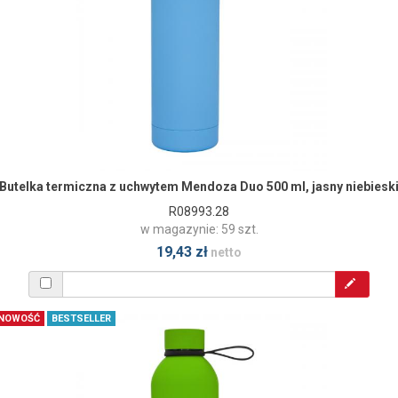
Butelka termiczna z uchwytem Mendoza Duo 500 ml, jasny niebiesk
R08993.28
w magazynie: 59 szt.
19,43 zł
netto
NOWOŚĆ
BESTSELLER