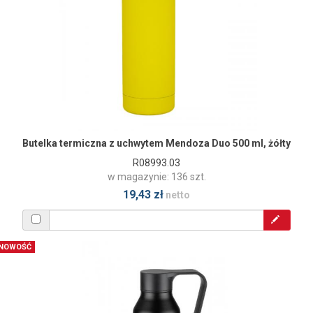
Butelka termiczna z uchwytem Mendoza Duo 500 ml, żółty
R08993.03
w magazynie: 136 szt.
19,43 zł
netto
NOWOŚĆ