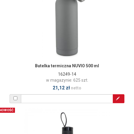
Butelka termiczna NUVIO 500 ml
16249-14
w magazynie: 625 szt.
21,12 zł
netto
NOWOŚĆ