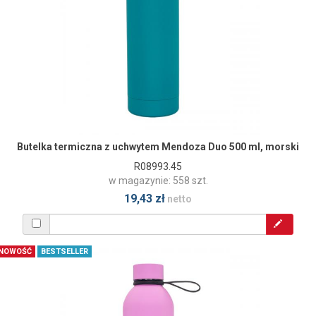
Butelka termiczna z uchwytem Mendoza Duo 500 ml, morski
R08993.45
w magazynie: 558 szt.
19,43 zł
netto
NOWOŚĆ
BESTSELLER