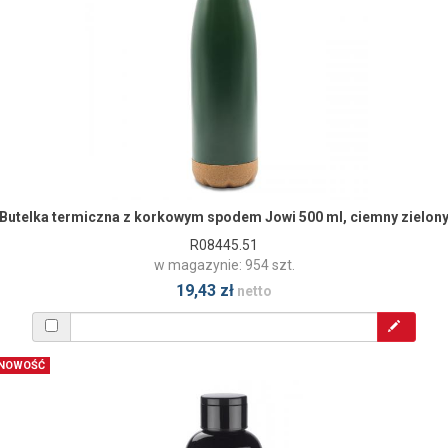
Butelka termiczna z korkowym spodem Jowi 500 ml, ciemny zielon
R08445.51
w magazynie: 954 szt.
19,43 zł
netto
NOWOŚĆ