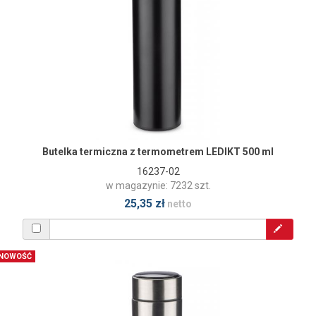
Butelka termiczna z termometrem LEDIKT 500 ml
16237-02
w magazynie: 7232 szt.
25,35 zł
netto
NOWOŚĆ