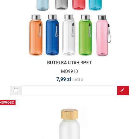
BUTELKA UTAH RPET
MO9910
7,99 zł
netto
NOWOŚĆ