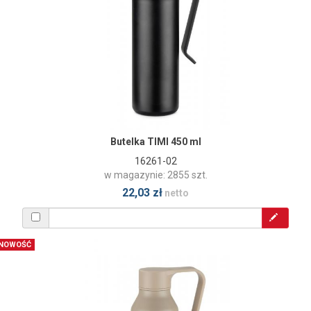
Butelka TIMI 450 ml
16261-02
w magazynie: 2855 szt.
22,03 zł
netto
NOWOŚĆ