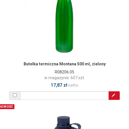
Butelka termiczna Montana 500 ml, zielony
R08206.05
w magazynie: 607 szt.
17,87 zł
netto
NOWOŚĆ