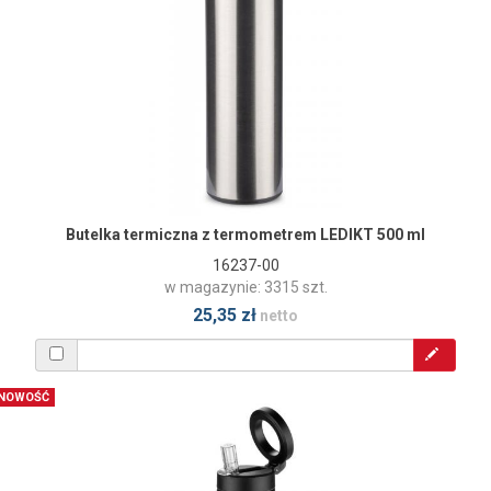
Butelka termiczna z termometrem LEDIKT 500 ml
16237-00
w magazynie: 3315 szt.
25,35 zł
netto
NOWOŚĆ