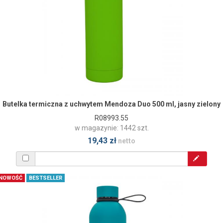
Butelka termiczna z uchwytem Mendoza Duo 500 ml, jasny zielony
R08993.55
w magazynie: 1442 szt.
19,43 zł
netto
NOWOŚĆ
BESTSELLER