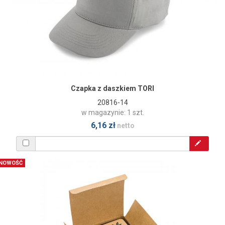
Czapka z daszkiem TORI
20816-14
w magazynie: 1 szt.
6,16 zł
netto
NOWOŚĆ