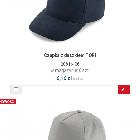
Czapka z daszkiem TORI
20816-06
w magazynie: 0 szt.
6,16 zł
netto
NOWOŚĆ