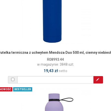
utelka termiczna z uchwytem Mendoza Duo 500 ml, ciemny niebies
R08993.44
w magazynie: 3848 szt.
19,43 zł
netto
NOWOŚĆ
BESTSELLER