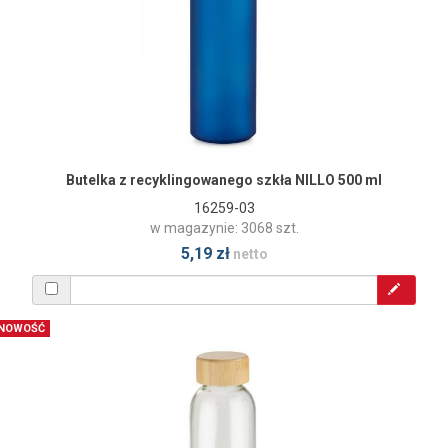
Butelka z recyklingowanego szkła NILLO 500 ml
16259-03
w magazynie: 3068 szt.
5,19 zł
netto
NOWOŚĆ