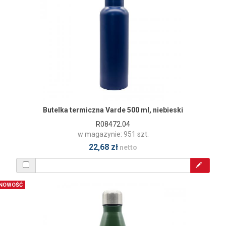
Butelka termiczna Varde 500 ml, niebieski
R08472.04
w magazynie: 951 szt.
22,68 zł
netto
NOWOŚĆ