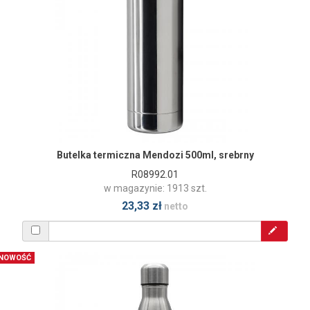
Butelka termiczna Mendozi 500ml, srebrny
R08992.01
w magazynie: 1913 szt.
23,33 zł
netto
NOWOŚĆ