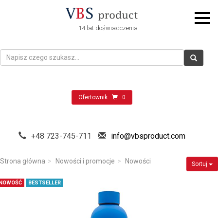
14 lat doświadczenia
Ofertownik
0
+48 723-745-711
info@vbsproduct.com
Strona główna
Nowości i promocje
Nowości
Sortuj
NOWOŚĆ
BESTSELLER