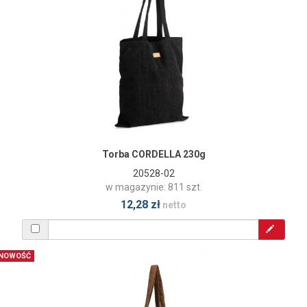
Torba CORDELLA 230g
20528-02
w magazynie: 811 szt.
12,28 zł
netto
NOWOŚĆ