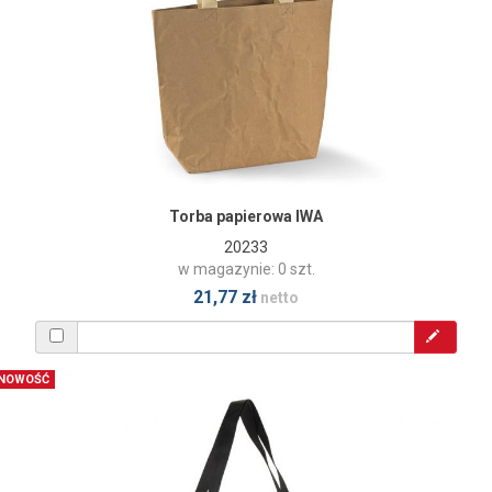
Torba papierowa IWA
20233
w magazynie: 0 szt.
21,77 zł
netto
NOWOŚĆ