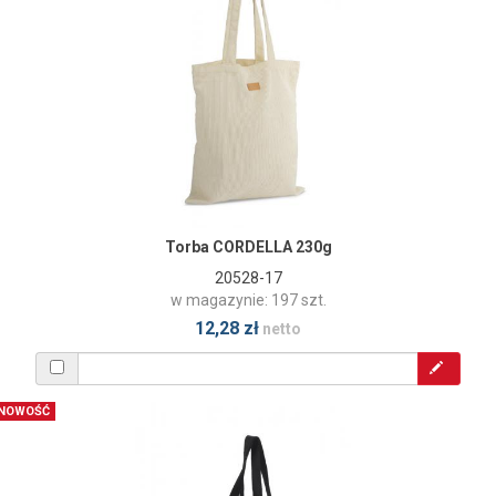
Torba CORDELLA 230g
20528-17
w magazynie: 197 szt.
12,28 zł
netto
NOWOŚĆ