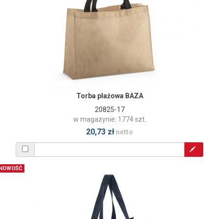
Torba plażowa BAZA
20825-17
w magazynie: 1774 szt.
20,73 zł
netto
NOWOŚĆ