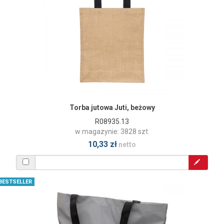
Torba jutowa Juti, beżowy
R08935.13
w magazynie: 3828 szt.
10,33 zł
netto
BESTSELLER