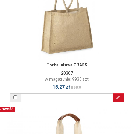
Torba jutowa GRASS
20307
w magazynie: 9935 szt.
15,27 zł
netto
NOWOŚĆ