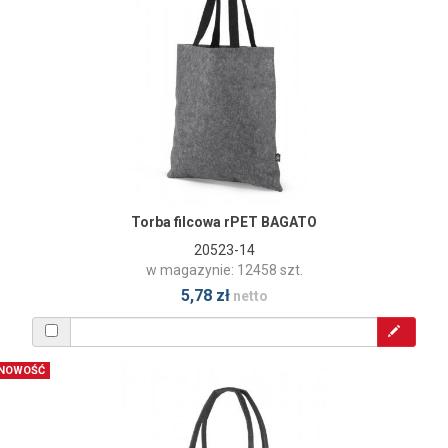
Torba filcowa rPET BAGATO
20523-14
w magazynie: 12458 szt.
5,78 zł
netto
NOWOŚĆ