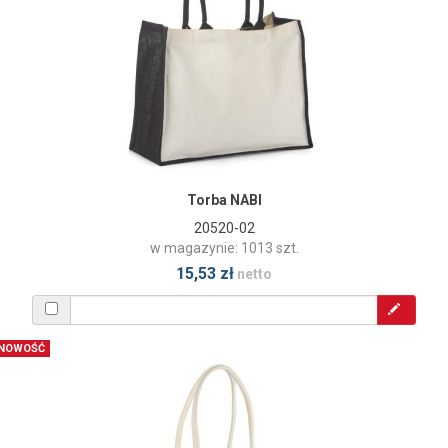
Torba NABI
20520-02
w magazynie: 1013 szt.
15,53 zł
netto
NOWOŚĆ