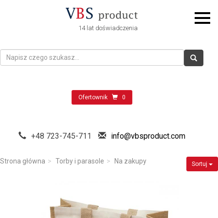
14 lat doświadczenia
Ofertownik
0
+48 723-745-711
info@vbsproduct.com
Strona główna
Torby i parasole
Na zakupy
Sortuj