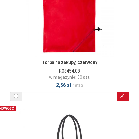
Torba na zakupy, czerwony
R08454.08
w magazynie: 50 szt.
2,56 zł
netto
NOWOŚĆ