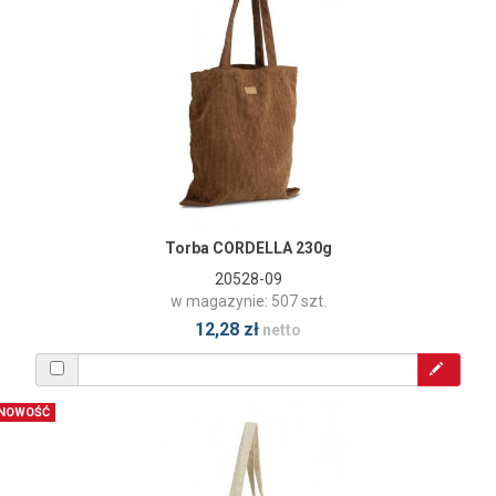
Torba CORDELLA 230g
20528-09
w magazynie: 507 szt.
12,28 zł
netto
NOWOŚĆ