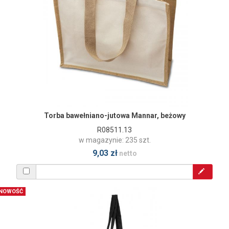
Torba bawełniano-jutowa Mannar, beżowy
R08511.13
w magazynie: 235 szt.
9,03 zł
netto
NOWOŚĆ