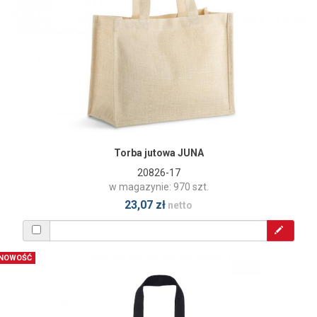
Torba jutowa JUNA
20826-17
w magazynie: 970 szt.
23,07 zł
netto
NOWOŚĆ