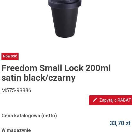
NOWOŚĆ
Freedom Small Lock 200ml
satin black/czarny
M575-93386
Zapytaj o RABAT
Cena katalogowa (netto)
33,70 zł
W magazynie