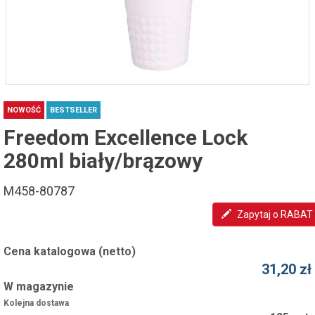
NOWOŚĆ
BESTSELLER
Freedom Excellence Lock
280ml biały/brązowy
M458-80787
Zapytaj o RABAT
Cena katalogowa (netto)
31,20 zł
W magazynie
Kolejna dostawa