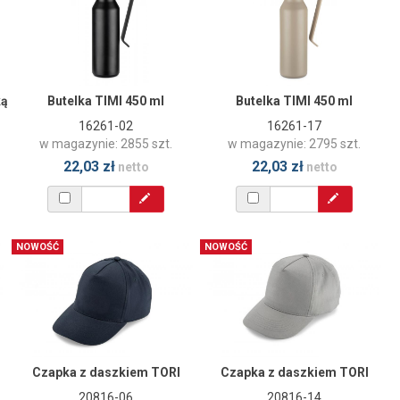
ką
Butelka TIMI 450 ml
Butelka TIMI 450 ml
16261-02
16261-17
w magazynie: 2855 szt.
w magazynie: 2795 szt.
22,03 zł
22,03 zł
netto
netto
NOWOŚĆ
NOWOŚĆ
Czapka z daszkiem TORI
Czapka z daszkiem TORI
20816-06
20816-14