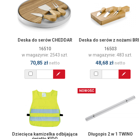
Deska do serów CHEDDAR
Deska do serów z nożami BR
16510
16503
w magazynie: 2543 szt.
w magazynie: 483 szt.
70,85 zł
48,68 zł
netto
netto
NOWOŚĆ
Dziecięca kamizelka odbijająca
Długopis 2 w 1 TWINO
światło KIDO