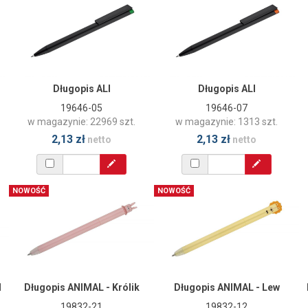
Długopis ALI
Długopis ALI
19646-05
19646-07
w magazynie: 22969 szt.
w magazynie: 1313 szt.
2,13 zł
2,13 zł
netto
netto
NOWOŚĆ
NOWOŚĆ
l
Długopis ANIMAL - Królik
Długopis ANIMAL - Lew
19832-21
19832-12