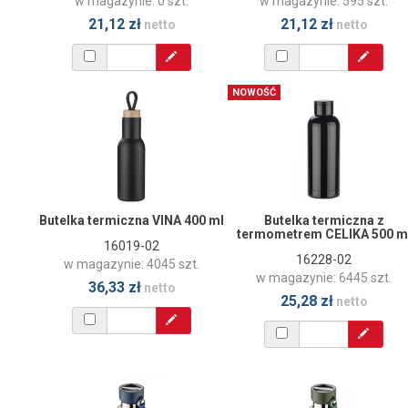
w magazynie: 0 szt.
w magazynie: 595 szt.
21,12 zł
21,12 zł
netto
netto
NOWOŚĆ
Butelka termiczna VINA 400 ml
Butelka termiczna z
termometrem CELIKA 500 m
16019-02
16228-02
w magazynie: 4045 szt.
w magazynie: 6445 szt.
36,33 zł
netto
25,28 zł
netto