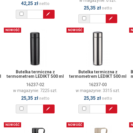
w magazynie: 0 szt.
42,25 zł
netto
25,35 zł
netto
NOWOŚĆ
NOWOŚĆ
N
Butelka termiczna z
Butelka termiczna z
B
l
termometrem LEDIKT 500 ml
termometrem LEDIKT 500 ml
m
16237-02
16237-00
w magazynie: 7225 szt.
w magazynie: 3315 szt.
25,35 zł
25,35 zł
netto
netto
NOWOŚĆ
NOWOŚĆ
N