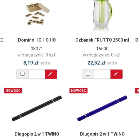
IE
Domino HO HO HO
Dzbanek FRUTTO 2500 ml
D
08071
16500
w magazynie: 0 szt.
w magazynie: 0 szt.
8,19 zł
22,52 zł
netto
netto
NOWOŚĆ
NOWOŚĆ
N
Długopis 2 w 1 TWINO
Długopis 2 w 1 TWINO