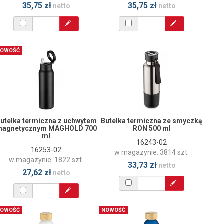
35,75 zł
35,75 zł
netto
netto
OWOŚĆ
utelka termiczna z uchwytem
Butelka termiczna ze smyczką
agnetycznym MAGHOLD 700
RON 500 ml
ml
16243-02
16253-02
w magazynie: 3814 szt.
w magazynie: 1822 szt.
33,73 zł
netto
27,62 zł
netto
OWOŚĆ
NOWOŚĆ