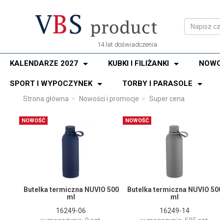
14 lat doświadczenia
KALENDARZE 2027
KUBKI I FILIŻANKI
NOWO
SPORT I WYPOCZYNEK
TORBY I PARASOLE
Strona główna
Nowości i promocje
Super cena
NOWOŚĆ
NOWOŚĆ
Butelka termiczna NUVIO 500
Butelka termiczna NUVIO 50
ml
ml
16249-06
16249-14