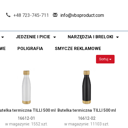
+48 723-745-711
info@vbsproduct.com
JEDZENIE I PICIE
NARZĘDZIA I BRELOKI
WE
POLIGRAFIA
SMYCZE REKLAMOWE
Sortuj
utelka termiczna TILLI 500 ml
Butelka termiczna TILLI 500 ml
16612-01
16612-02
w magazynie: 1552 szt.
w magazynie: 11103 szt.