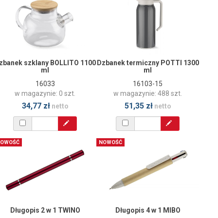
zbanek szklany BOLLITO 1100
Dzbanek termiczny POTTI 1300
ml
ml
16033
16103-15
w magazynie: 0 szt.
w magazynie: 488 szt.
34,77 zł
51,35 zł
netto
netto
OWOŚĆ
NOWOŚĆ
Długopis 2 w 1 TWINO
Długopis 4 w 1 MIBO