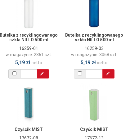
Butelka z recyklingowanego
Butelka z recyklingowanego
szkła NILLO 500 ml
szkła NILLO 500 ml
16259-01
16259-03
w magazynie: 2361 szt.
w magazynie: 3068 szt.
5,19 zł
5,19 zł
netto
netto
Czyścik MIST
Czyścik MIST
17672-08
17672-13