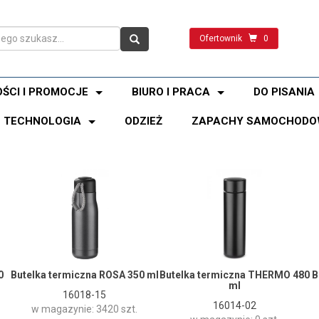
Ofertownik
0
ŚCI I PROMOCJE
BIURO I PRACA
DO PISANIA
TECHNOLOGIA
ODZIEŻ
ZAPACHY SAMOCHODO
0
Butelka termiczna ROSA 350 ml
Butelka termiczna THERMO 480
B
ml
16018-15
16014-02
w magazynie: 3420 szt.