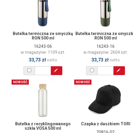
Butelka termiczna ze smyczką
Butelka termiczna ze smycz
RON 500 ml
RON 500 ml
16243-06
16243-16
w magazynie: 1109 szt.
w magazynie: 2604 szt.
33,73 zł
33,73 zł
netto
netto
NOWOŚĆ
NOWOŚĆ
Butelka z recyklingowanego
Czapka z daszkiem TORI
szkła VOSA 500 ml
20816-02