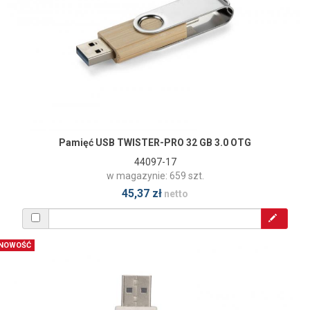
Pamięć USB TWISTER-PRO 32 GB 3.0 OTG
44097-17
w magazynie: 659 szt.
45,37 zł
netto
NOWOŚĆ