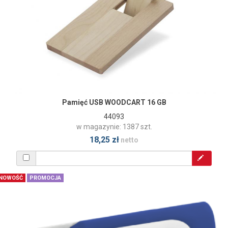
Pamięć USB WOODCART 16 GB
44093
w magazynie: 1387 szt.
18,25 zł
netto
NOWOŚĆ
PROMOCJA