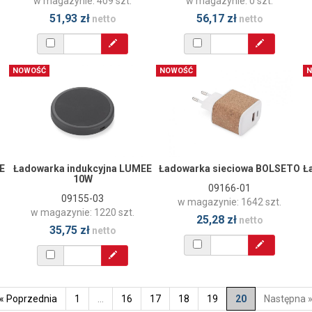
w magazynie: 409 szt.
w magazynie: 0 szt.
51,93 zł
56,17 zł
netto
netto
NOWOŚĆ
NOWOŚĆ
N
E
Ładowarka indukcyjna LUMEE
Ładowarka sieciowa BOLSETO
Ł
10W
09166-01
09155-03
w magazynie: 1642 szt.
w magazynie: 1220 szt.
25,28 zł
netto
35,75 zł
netto
« Poprzednia
1
…
16
17
18
19
20
Następna 