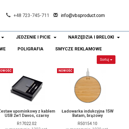
+48 723-745-711
info@vbsproduct.com
JEDZENIE I PICIE
NARZĘDZIA I BRELOKI
WE
POLIGRAFIA
SMYCZE REKLAMOWE
Sortuj
OWOŚĆ
NOWOŚĆ
Zestaw upominkowy z kablem
Ładowarka indukcyjna 15W
USB 2w1 Davos, czarny
Batam, brązowy
R17022.02
R50154.10