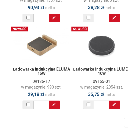
w magazynie: 1337 szt.
w magazynie: 0 szt.
90,93 zł
38,28 zł
netto
netto
NOWOŚĆ
NOWOŚĆ
Ładowarka indukcyjna ELUMA
Ładowarka indukcyjna LUME
15W
10W
09186-17
09155-01
w magazynie: 990 szt.
w magazynie: 2354 szt.
29,18 zł
35,75 zł
netto
netto