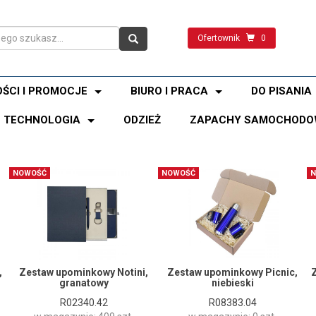
Ofertownik
0
ŚCI I PROMOCJE
BIURO I PRACA
DO PISANIA
TECHNOLOGIA
ODZIEŻ
ZAPACHY SAMOCHODO
NOWOŚĆ
NOWOŚĆ
N
,
Zestaw upominkowy Notini,
Zestaw upominkowy Picnic,
granatowy
niebieski
R02340.42
R08383.04