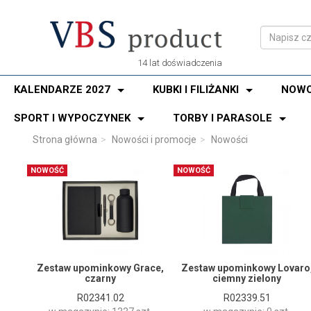
14 lat doświadczenia
KALENDARZE 2027
KUBKI I FILIŻANKI
NOWO
SPORT I WYPOCZYNEK
TORBY I PARASOLE
Strona główna
Nowości i promocje
Nowości
NOWOŚĆ
NOWOŚĆ
Zestaw upominkowy Grace,
Zestaw upominkowy Lovaro
czarny
ciemny zielony
R02341.02
R02339.51