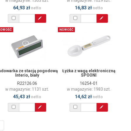
w magazynie: 1303 szt.
w magazynie: 1029 szt.
64,93 zł
16,83 zł
netto
netto
OWOŚĆ
NOWOŚĆ
adowarka ze stacją pogodową
Łyżka z wagą elektroniczną
Interio, biały
SPOONI
R22126.06
16254-01
w magazynie: 1131 szt.
w magazynie: 1983 szt.
45,43 zł
14,62 zł
netto
netto
»