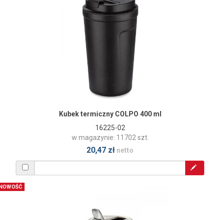
Kubek termiczny COLPO 400 ml
16225-02
w magazynie: 11702 szt.
20,47 zł
netto
NOWOŚĆ