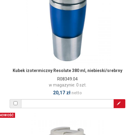
Kubek izotermiczny Resolute 380 ml, niebieski/srebrny
R08349.04
w magazynie: 0 szt.
20,17 zł
netto
NOWOŚĆ