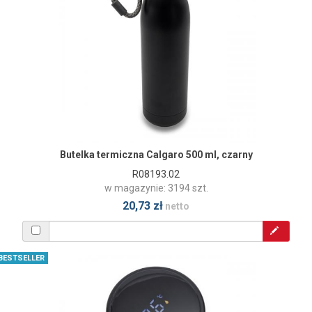
Butelka termiczna Calgaro 500 ml, czarny
R08193.02
w magazynie: 3194 szt.
20,73 zł
netto
BESTSELLER