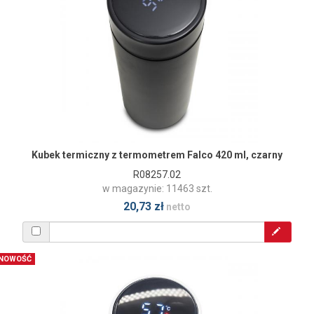
Kubek termiczny z termometrem Falco 420 ml, czarny
R08257.02
w magazynie: 11463 szt.
20,73 zł
netto
NOWOŚĆ