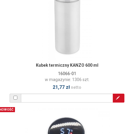
Kubek termiczny KANZO 600 ml
16066-01
w magazynie: 1306 szt.
21,77 zł
netto
NOWOŚĆ