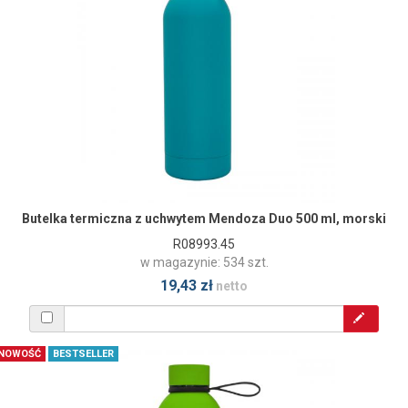
Butelka termiczna z uchwytem Mendoza Duo 500 ml, morski
R08993.45
w magazynie: 534 szt.
19,43 zł
netto
NOWOŚĆ
BESTSELLER