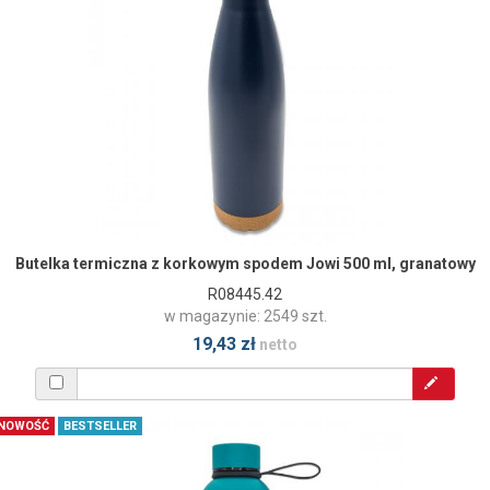
Butelka termiczna z korkowym spodem Jowi 500 ml, granatowy
R08445.42
w magazynie: 2549 szt.
19,43 zł
netto
NOWOŚĆ
BESTSELLER