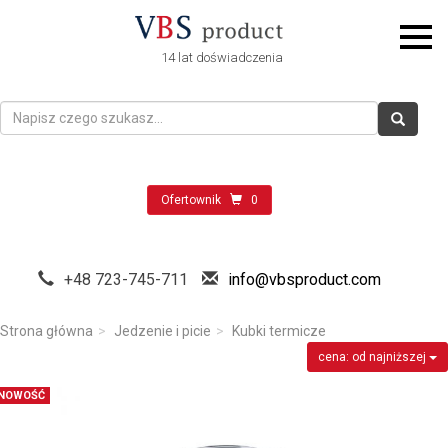
14 lat doświadczenia
Ofertownik
0
+48 723-745-711
info@vbsproduct.com
Strona główna
Jedzenie i picie
Kubki termicze
cena: od najniższej
NOWOŚĆ