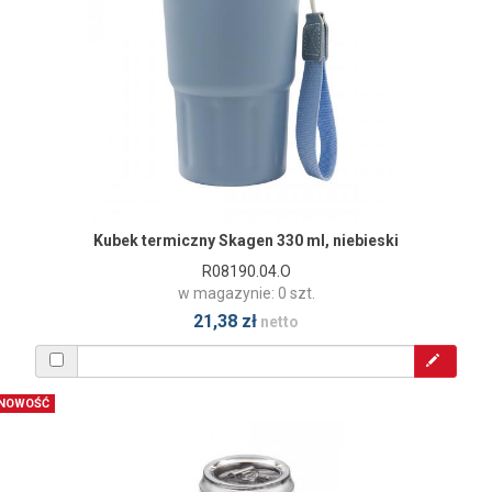
Kubek termiczny Skagen 330 ml, niebieski
R08190.04.O
w magazynie: 0 szt.
21,38 zł
netto
NOWOŚĆ