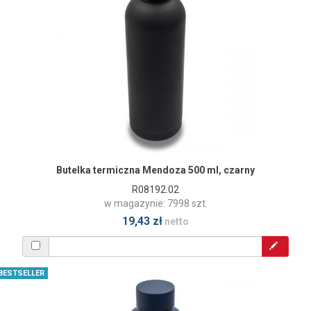
Butelka termiczna Mendoza 500 ml, czarny
R08192.02
w magazynie: 7998 szt.
19,43 zł
netto
BESTSELLER