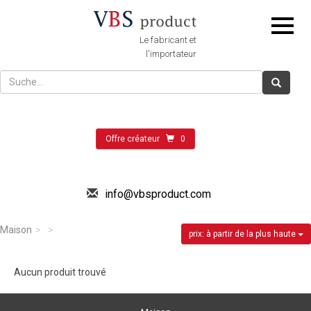
Le fabricant et
l'importateur
Offre créateur
0
info@vbsproduct.com
Maison
prix: à partir de la plus haute
Aucun produit trouvé