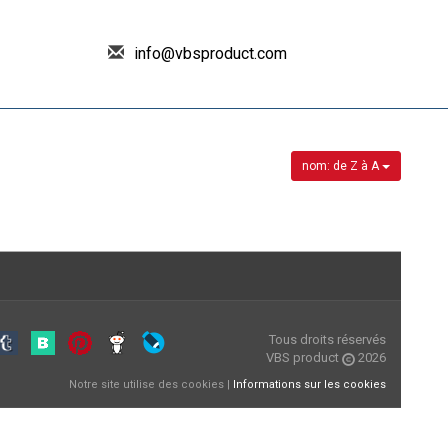
info@vbsproduct.com
nom: de Z à A
Tous droits réservés
VBS product
2026
Notre site utilise des cookies |
Informations sur les cookies