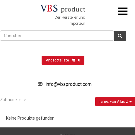
Der Hersteller und
Importeur
Angebotsliste
0
info@vbsproduct.com
Zuhause
name: von A bis Z
Keine Produkte gefunden