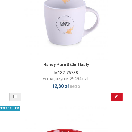
Handy Pure 320ml biały
M132-75788
w magazynie: 29494 szt.
12,30 zł
netto
BESTSELLER