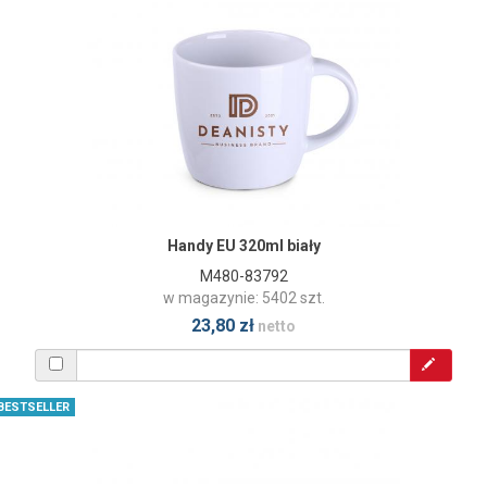
Handy EU 320ml biały
M480-83792
w magazynie: 5402 szt.
23,80 zł
netto
BESTSELLER