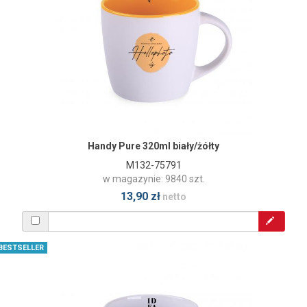
Handy Pure 320ml biały/żółty
M132-75791
w magazynie: 9840 szt.
13,90 zł
netto
BESTSELLER