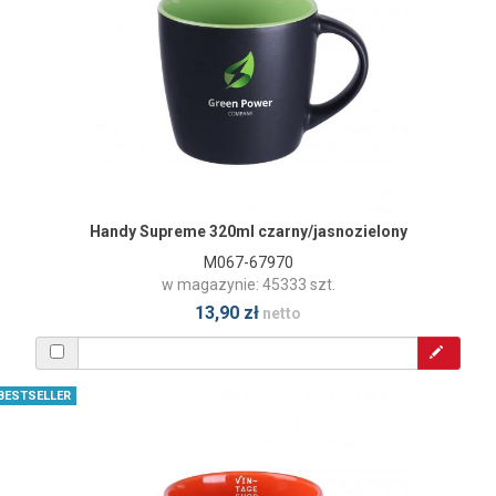
Handy Supreme 320ml czarny/jasnozielony
M067-67970
w magazynie: 45333 szt.
13,90 zł
netto
BESTSELLER