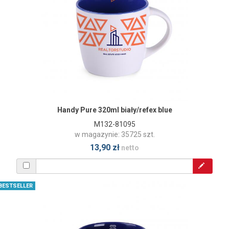
Handy Pure 320ml biały/refex blue
M132-81095
w magazynie: 35725 szt.
13,90 zł
netto
BESTSELLER