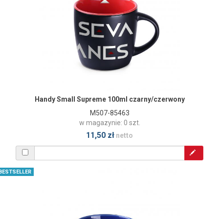
Handy Small Supreme 100ml czarny/czerwony
M507-85463
w magazynie: 0 szt.
11,50 zł
netto
BESTSELLER