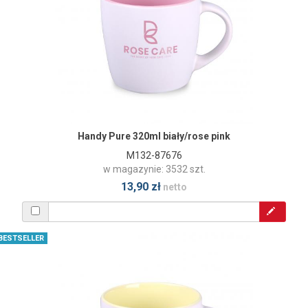
Handy Pure 320ml biały/rose pink
M132-87676
w magazynie: 3532 szt.
13,90 zł
netto
BESTSELLER