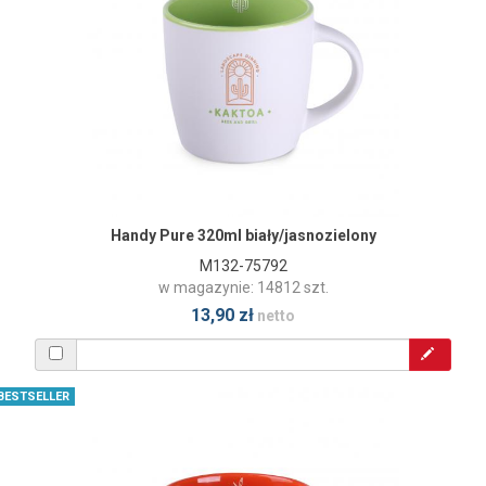
Handy Pure 320ml biały/jasnozielony
M132-75792
w magazynie: 14812 szt.
13,90 zł
netto
BESTSELLER