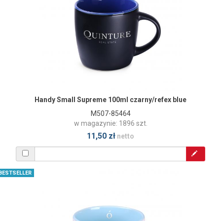
Handy Small Supreme 100ml czarny/refex blue
M507-85464
w magazynie: 1896 szt.
11,50 zł
netto
BESTSELLER