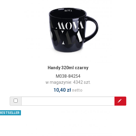
Handy 320ml czarny
M038-84254
w magazynie: 4342 szt.
10,40 zł
netto
BESTSELLER