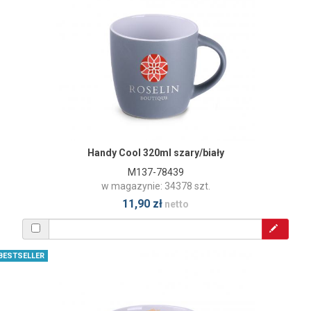
Handy Cool 320ml szary/biały
M137-78439
w magazynie: 34378 szt.
11,90 zł
netto
BESTSELLER