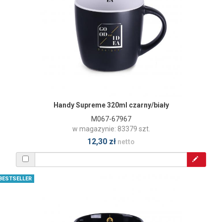
Handy Supreme 320ml czarny/biały
M067-67967
w magazynie: 83379 szt.
12,30 zł
netto
BESTSELLER