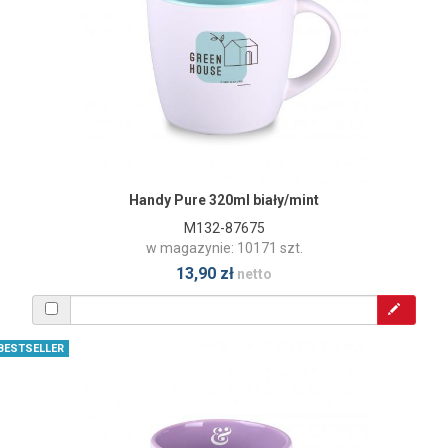
Handy Pure 320ml biały/mint
M132-87675
w magazynie: 10171 szt.
13,90 zł
netto
BESTSELLER