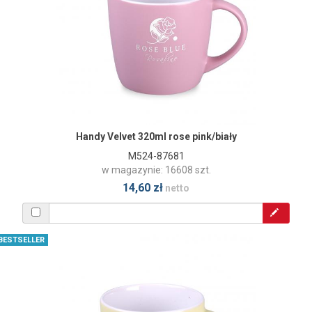
Handy Velvet 320ml rose pink/biały
M524-87681
w magazynie: 16608 szt.
14,60 zł
netto
BESTSELLER