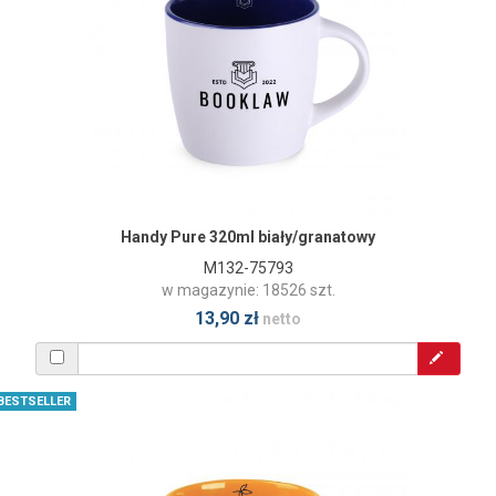
Handy Pure 320ml biały/granatowy
M132-75793
w magazynie: 18526 szt.
13,90 zł
netto
BESTSELLER