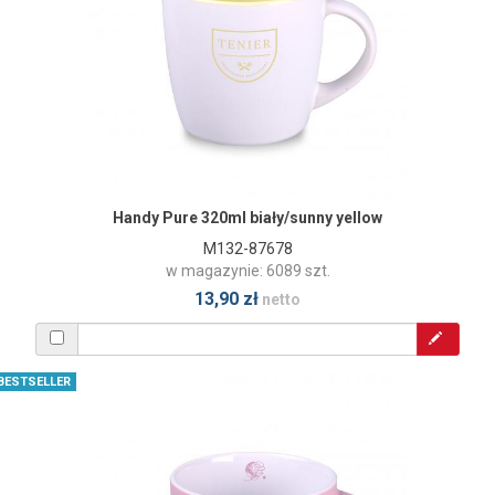
Handy Pure 320ml biały/sunny yellow
M132-87678
w magazynie: 6089 szt.
13,90 zł
netto
BESTSELLER