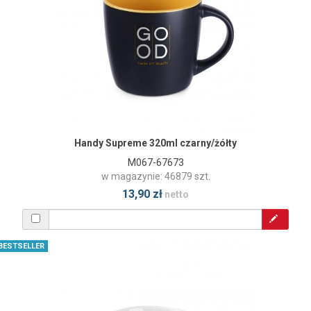
Handy Supreme 320ml czarny/żółty
M067-67673
w magazynie: 46879 szt.
13,90 zł
netto
BESTSELLER