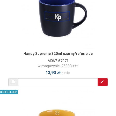
Handy Supreme 320ml czarny/refex blue
M067-67971
w magazynie: 25383 szt.
13,90 zł
netto
BESTSELLER