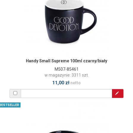
Handy Small Supreme 100ml czarny/biały
M507-85461
w magazynie: 3311 szt.
11,00 zł
netto
BESTSELLER