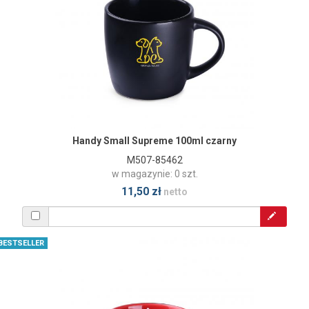
Handy Small Supreme 100ml czarny
M507-85462
w magazynie: 0 szt.
11,50 zł
netto
BESTSELLER