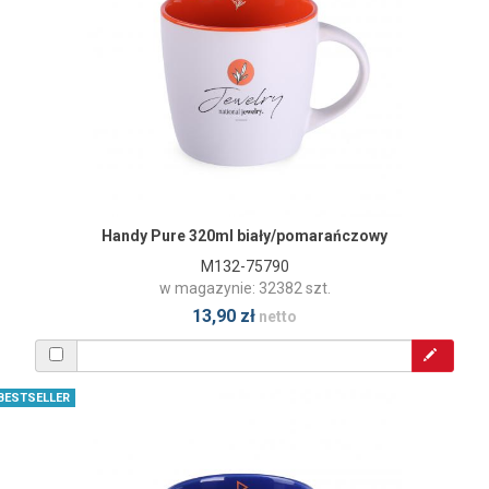
Handy Pure 320ml biały/pomarańczowy
M132-75790
w magazynie: 32382 szt.
13,90 zł
netto
BESTSELLER