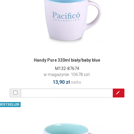
Handy Pure 320ml biały/baby blue
M132-87674
w magazynie: 10678 szt.
13,90 zł
netto
BESTSELLER