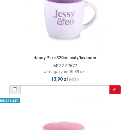
Handy Pure 320ml biały/lavender
M132-87677
w magazynie: 8089 szt.
13,90 zł
netto
BESTSELLER