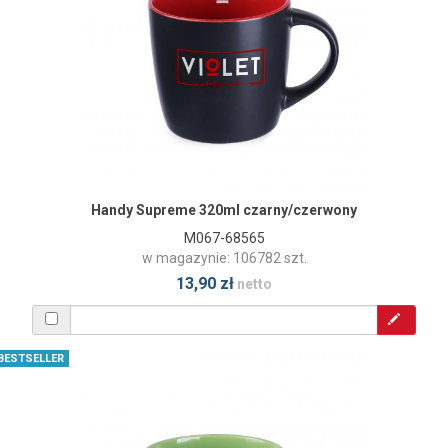
Handy Supreme 320ml czarny/czerwony
M067-68565
w magazynie: 106782 szt.
13,90 zł
netto
BESTSELLER