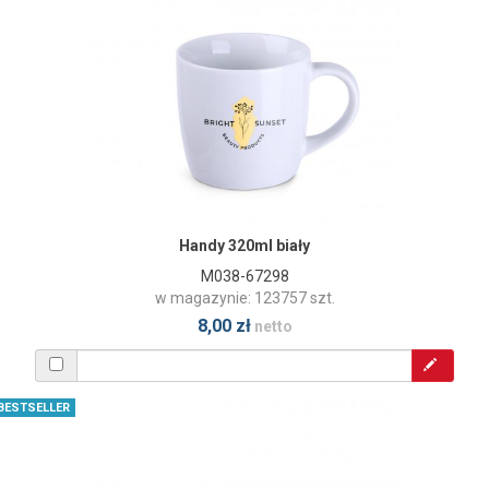
Handy 320ml biały
M038-67298
w magazynie: 123757 szt.
8,00 zł
netto
BESTSELLER