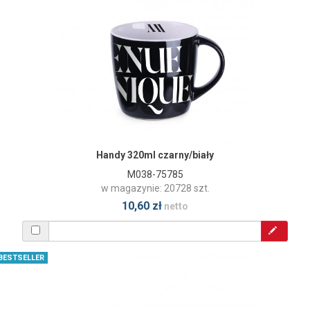
Handy 320ml czarny/biały
M038-75785
w magazynie: 20728 szt.
10,60 zł
netto
BESTSELLER