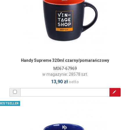
Handy Supreme 320ml czarny/pomarańczowy
M067-67969
w magazynie: 28578 szt.
13,90 zł
netto
BESTSELLER