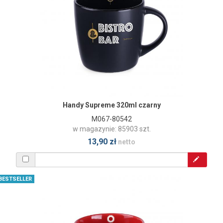
Handy Supreme 320ml czarny
M067-80542
w magazynie: 85903 szt.
13,90 zł
netto
BESTSELLER