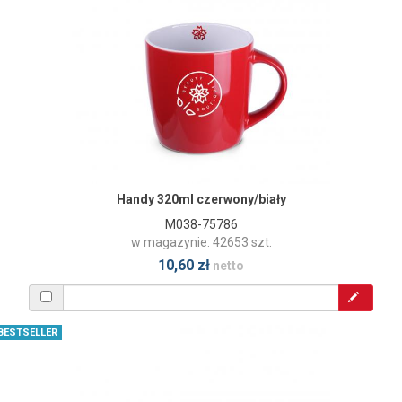
Handy 320ml czerwony/biały
M038-75786
w magazynie: 42653 szt.
10,60 zł
netto
BESTSELLER