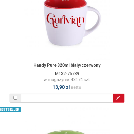
Handy Pure 320ml biały/czerwony
M132-75789
w magazynie: 43174 szt.
13,90 zł
netto
BESTSELLER