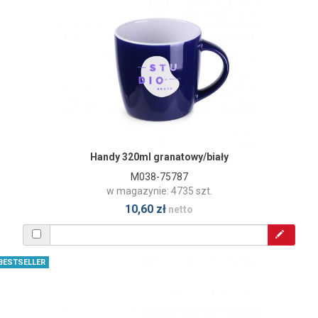
Handy 320ml granatowy/biały
M038-75787
w magazynie: 4735 szt.
10,60 zł
netto
BESTSELLER